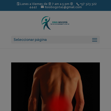
modal-check
🗓️ Lunes a Viernes de ⏰ 7 am a 5 pm ⏰
+57 323 322
4442
fisiobogota1@gmail.com
Seleccionar página