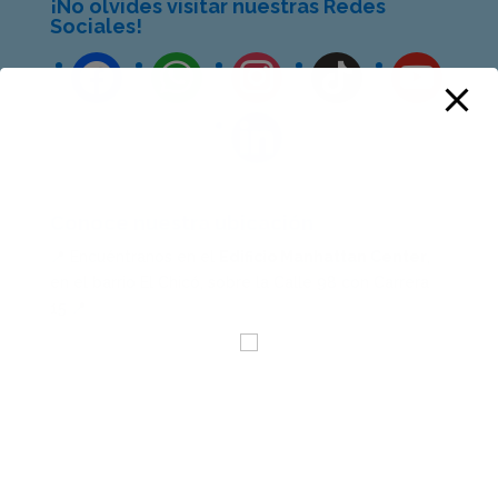
¡No olvides visitar nuestras Redes
Sociales!
Conoce nuestra ubicación
📍 Encuéntranos en el
Edificio Manhattan Center
,
en el barrio El Chicó, sobre la Calle 98 con Carrera
15 📍