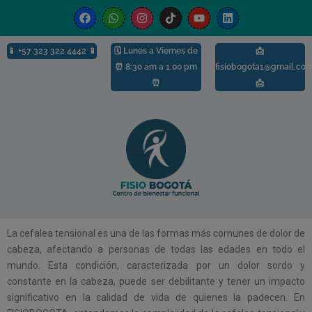
modal-check
📱
+57 323 322 4442 📱
🗓️ Lunes a Viernes de
📩
⏰ 8:30 am a 1:00 pm
fisiobogota1@gmail.co
⏰
📩
La cefalea tensional es una de las formas más comunes de dolor de
cabeza, afectando a personas de todas las edades en todo el
mundo. Esta condición, caracterizada por un dolor sordo y
constante en la cabeza, puede ser debilitante y tener un impacto
significativo en la calidad de vida de quienes la padecen. En