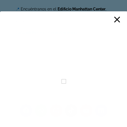
📍
Encuéntranos en el
Edificio Manhattan Center
,
en el barrio El Chicó, sobre la Calle 98 con Carrera
15
📍
Calle 98 #15-17 – Consultorio 204