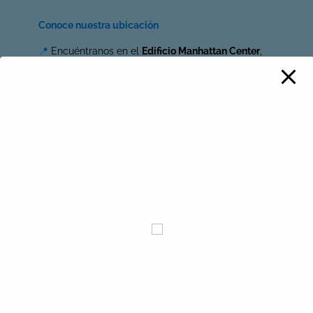
Conoce nuestra ubicación
📍
Encuéntranos en el
Edificio Manhattan Center
,
en el barrio El Chicó, sobre la Calle 98 con Carrera
15
📍
Calle 98 #15-17 – Consultorio 204