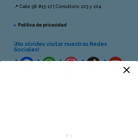
📍 Calle 98 #15-17 | Consultorio 203 y 204
Política de privacidad
¡No olvides visitar nuestras Redes
Sociales!
Conoce nuestra ubicación
📍 Encuéntranos en el
Edificio Manhattan Center
,
en el barrio El Chicó, sobre la Calle 98 con Carrera
15 📍