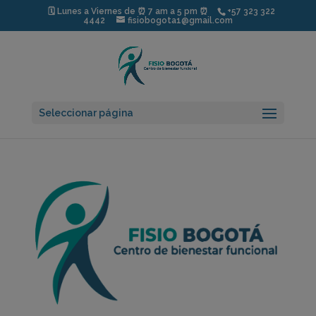
modal-check
🗓️ Lunes a Viernes de ⏰ 7 am a 5 pm ⏰
+57 323 322
4442
fisiobogota1@gmail.com
Seleccionar página