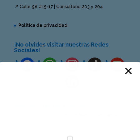
📍 Calle 98 #15-17 | Consultorio 203 y 204
Política de privacidad
¡No olvides visitar nuestras Redes
Sociales!
Conoce nuestra ubicación
📍 Encuéntranos en el
Edificio Manhattan Center
,
en el barrio El Chicó, sobre la Calle 98 con Carrera
15 📍