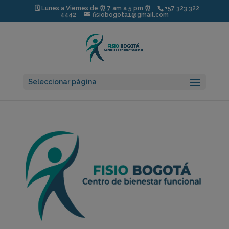
modal-check
🗓️ Lunes a Viernes de ⏰ 7 am a 5 pm ⏰
+57 323 322
4442
fisiobogota1@gmail.com
Seleccionar página