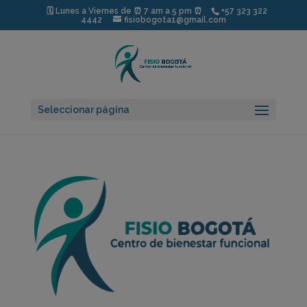
modal-check
🗓️ Lunes a Viernes de ⏰ 7 am a 5 pm ⏰
+57 323 322
4442
fisiobogota1@gmail.com
Seleccionar página