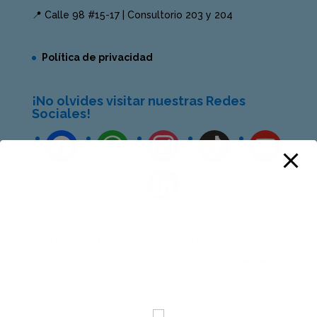
📍 Calle 98 #15-17 | Consultorio 203 y 204
Política de privacidad
¡No olvides visitar nuestras Redes
Sociales!
Conoce nuestra ubicación
📍 Encuéntranos en el
Edificio Manhattan Center
,
en el barrio El Chicó, sobre la Calle 98 con Carrera
15 📍