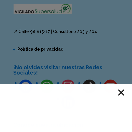
📍 Calle 98 #15-17 | Consultorio 203 y 204
Política de privacidad
¡No olvides visitar nuestras Redes
Sociales!
Conoce nuestra ubicación