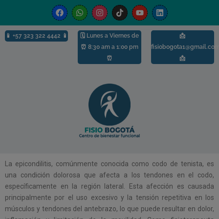
modal-check
📱
+57 323 322 4442 📱
🗓️ Lunes a Viernes de
📩
⏰ 8:30 am a 1:00 pm
fisiobogota1@gmail.co
⏰
📩
La epicondilitis, comúnmente conocida como codo de tenista, es
una condición dolorosa que afecta a los tendones en el codo,
específicamente en la región lateral. Esta afección es causada
principalmente por el uso excesivo y la tensión repetitiva en los
músculos y tendones del antebrazo, lo que puede resultar en dolor,