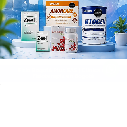
Fisio Bogotá Plus SAS | Clínica de
Fisioterapia en Bogotá
Relacionado
La importancia del cuidado
Manejo de la Inflamación de
Fisioterapéutico en el manejo
los Tejidos mediante un
de la Tendinitis
cuidado Fisioterapéutico
03/05/2024
03/05/2024