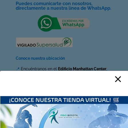
Puedes comunicarte con nosotros,
directamente a nuestra línea de WhatsApp.
Conoce nuestra ubicación
📍
Encuéntranos en el
Edificio Manhattan Center
,
en el barrio El Chicó, sobre la Calle 98 con Carrera
15
📍
Calle 98 #15-17 – Consultorio 204